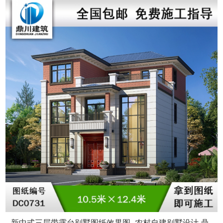
新中式三层带露台别墅图纸效果图_农村自建别墅设计,鼎